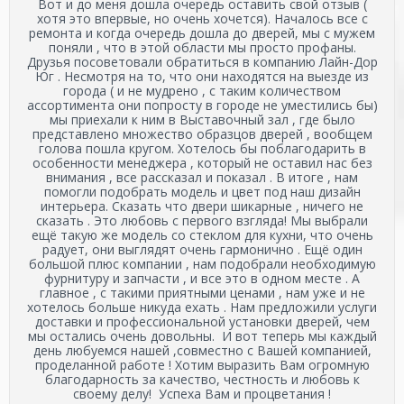
Вот и до меня дошла очередь оставить свой отзыв (
хотя это впервые, но очень хочется). Началось все с
ремонта и когда очередь дошла до дверей, мы с мужем
поняли , что в этой области мы просто профаны.
Друзья посоветовали обратиться в компанию Лайн-Дор
Юг . Несмотря на то, что они находятся на выезде из
города ( и не мудрено , с таким количеством
ассортимента они попросту в городе не уместились бы)
мы приехали к ним в Выставочный зал , где было
представлено множество образцов дверей , вообщем
голова пошла кругом. Хотелось бы поблагодарить в
особенности менеджера , который не оставил нас без
внимания , все рассказал и показал . В итоге , нам
помогли подобрать модель и цвет под наш дизайн
интерьера. Сказать что двери шикарные , ничего не
сказать . Это любовь с первого взгляда! Мы выбрали
ещё такую же модель со стеклом для кухни, что очень
радует, они выглядят очень гармонично . Ещё один
большой плюс компании , нам подобрали необходимую
фурнитуру и запчасти , и все это в одном месте . А
главное , с такими приятными ценами , нам уже и не
хотелось больше никуда ехать . Нам предложили услуги
доставки и профессиональной установки дверей, чем
мы остались очень довольны. И вот теперь мы каждый
день любуемся нашей ,совместно с Вашей компанией,
проделанной работе ! Хотим выразить Вам огромную
благодарность за качество, честность и любовь к
своему делу! Успеха Вам и процветания !