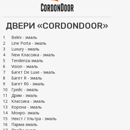
ДВЕРИ «CORDONDOOR»
1
Belini - эмаль
2
Line Porta - эмаль
3
Luxury - эмаль
4
New Классика - эмаль
5
Tendenza-эмаль
6
Vision - эмаль
7
Багет De Luxe - эмаль
8
Багет R - эмаль
9
Багет R0 - эмаль
10
Грейс - эмаль
11
Дрим - эмаль
12
Классика - эмаль
13
Корона - эмаль
14
Монро- эмаль
15
Некст / Ультра - эмаль
16
Парма-эмаль