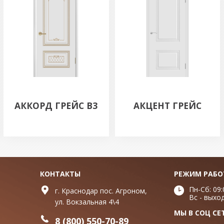
АККОРД ГРЕЙС B3
АКЦЕНТ ГРЕЙС
КОНТАКТЫ
РЕЖИМ РАБ
Пн-Сб: 09:
г. Краснодар пос. Агроном,
Вс - выхо
ул. Вокзальная 4\4
МЫ В СОЦ СЕ
8 (800) 550-70-89