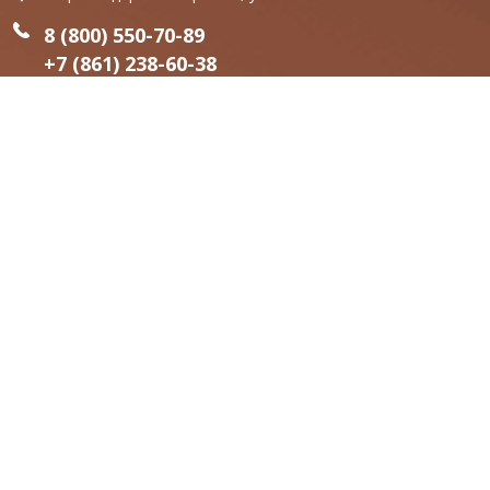
8 (800) 550-70-89
+7 (861) 238-60-38
sales@linedoor-yug.ru
РЕЖИМ РАБОТЫ
Пн-Сб: 09:00 - 18:00
Вс - выходной
МЫ В СОЦ СЕТЯХ
Внимание, все представленные модели дверей могут незначительно
отличаться от реальных изделий по структуре материала , оттенку и
фрезеровке.